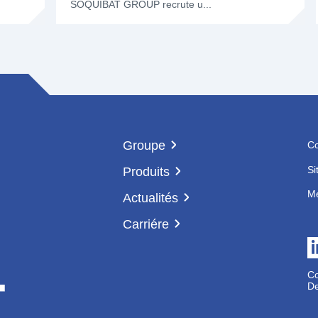
SOQUIBAT GROUP recrute u...
Groupe
Co
Si
Produits
Me
Actualités
Carriére
Co
De